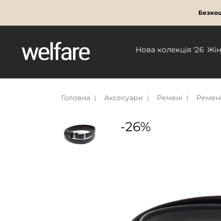
Безкош
Нова колекція '26
Жі
Головна
Аксесуари
Ремені
Ремені
-26%