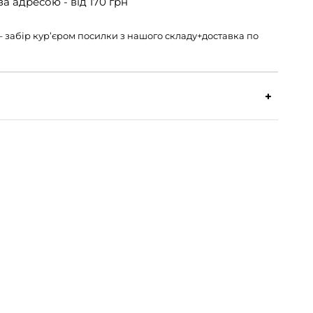
а адресою - від 170 грн
н – забір кур’єром посилки з нашого складу+доставка по