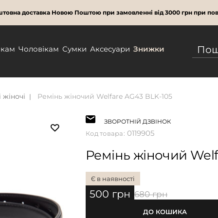
товна доставка Новою Поштою при замовленні від 3000 грн при пов
нкам
Чоловікам
Сумки
Аксесуари
Знижки
 жіночі
Ремінь жіночий Welfare AG43 BLK-105
ЗВОРОТНІЙ ДЗВІНОК
0119905
Код товара:
Ремінь жіночий Welf
Є в наявності
500 грн
680 грн
ДО КОШИКА