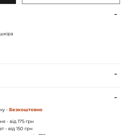
шкіра
ну -
Безкоштовно
я - від 175 грн
 - від 150 грн