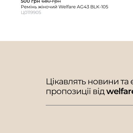
500 грн
680 грн
Ремінь жіночий Welfare AG43 BLK-105
Ц0119905
Цікавлять новини та
пропозиції від
welfar