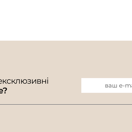
 ексклюзивні
e?