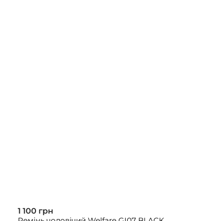
1 100 грн
Ремінь чоловічий Welfare GI07 BLACK