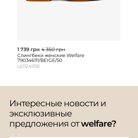
1 739 грн
4 350 грн
Слингбеки женские Welfare
790346111/BEIGE/50
Ц0124958
Интересные новости и
эксклюзивные
предложения от
welfare?