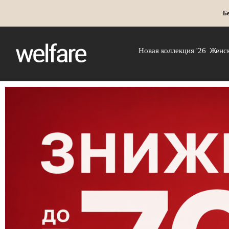
Бе
Новая коллекция '26
Женс