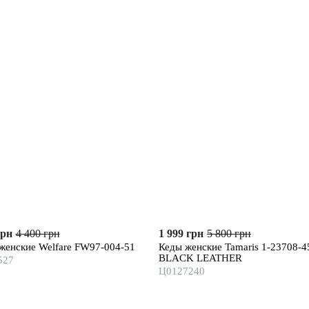
грн
4 400 грн
1 999 грн
5 800 грн
женские Welfare FW97-004-51
Кеды женские Tamaris 1-23708-4
BLACK LEATHER
527
Ц0127240