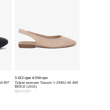
3 413 грн
4 550 грн
2 950 грн
3 200
44 807
Туфли женские Tamaris 1-29402-46 400
Сумка женская 
BEIGE (2026)
Ц0132163
Ц0131567