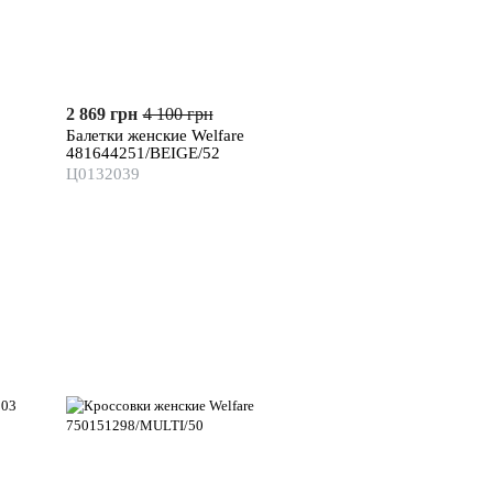
2 869 грн
4 100 грн
3 525 грн
4 700
Балетки женские Welfare
Туфли женские W
481644251/BEIGE/52
790320611/MILK
Ц0132039
Ц0131813