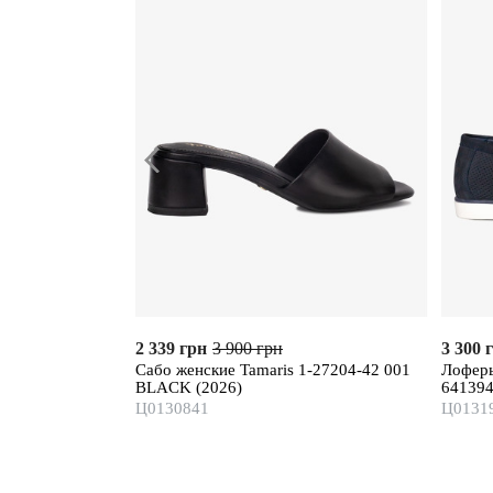
2 339 грн
3 900 грн
3 300 
Сабо женские Tamaris 1-27204-42 001
Лоферы
BLACK (2026)
641394
Ц0130841
Ц0131