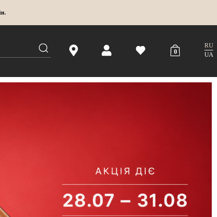
йн.
RU
0
UA