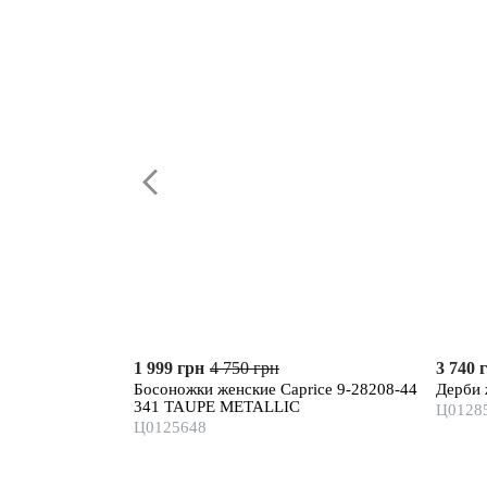
1 999 грн
4 750 грн
3 740 
Босоножки женские Caprice 9-28208-44
Дерби 
341 TAUPE METALLIC
Ц0128
Ц0125648