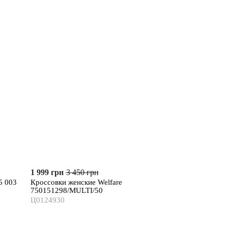
1 999 грн
3 450 грн
1 999 грн
5 003
Кроссовки женские Welfare
Босоножки женск
750151298/MULTI/50
28601/28 506 
Ц0124930
Ц0072914