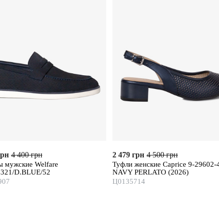
грн
4 400 грн
2 479 грн
4 500 грн
 мужские Welfare
Туфли женские Caprice 9-29602-
321/D.BLUE/52
NAVY PERLATO (2026)
907
Ц0135714