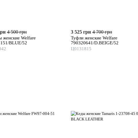
грн
4 500 грн
3 525 грн
4 700 грн
 женские Welfare
Туфли женские Welfare
4151/BLUE/52
790320641/D.BEIGE/52
042
Ц0131815