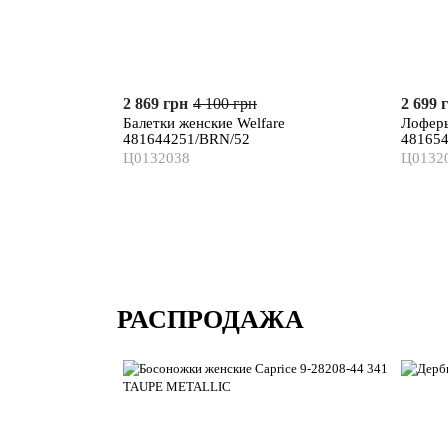
2 869 грн
4 100 грн
2 699 
Балетки женские Welfare
Лоферы
481644251/BRN/52
48165
Ц0132038
Ц0132
РАСПРОДАЖА