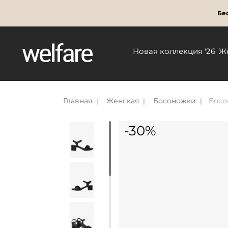
Бес
Новая коллекция '26
Ж
Главная
Женская
Босоножки
Босо
-30%