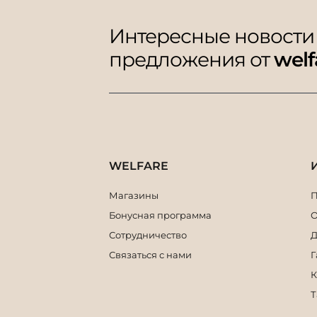
Интересные новости
предложения от
welf
WELFARE
Магазины
П
Бонусная программа
О
Сотрудничество
Д
Связаться с нами
Г
К
Т