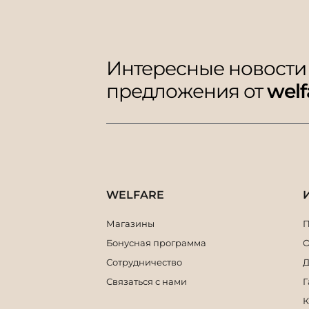
Интересные новости
предложения от
welf
WELFARE
Магазины
П
Бонусная программа
О
Сотрудничество
Д
Связаться с нами
Г
К