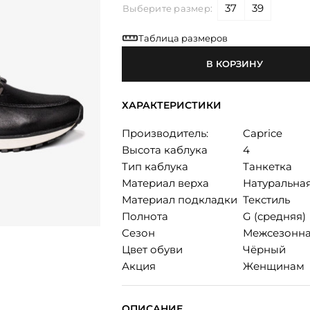
37
39
Выберите размер:
Таблица размеров
В КОРЗИНУ
ХАРАКТЕРИСТИКИ
Производитель:
Caprice
Высота каблука
4
Тип каблука
Танкетка
Материал верха
Натуральна
Материал подкладки
Текстиль
Полнота
G (средняя)
Сезон
Межсезонн
Цвет обуви
Чёрный
Акция
Женщинам
ОПИСАНИЕ