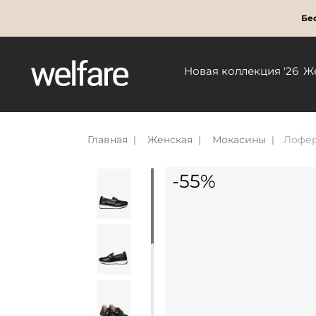
Бес
Новая коллекция '26
Ж
Главная
Женская
Мокасины
Лофер
-55%