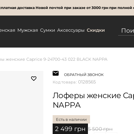
платная доставка Новой почтой при заказе от 3000 грн при полной 
енская
Мужская
Сумки
Аксессуары
Скидки
ы женские Caprice 9-24700-43 022 BLACK NAPPA
ОБРАТНЫЙ ЗВОНОК
0128565
Код товара:
Лоферы женские Cap
NAPPA
Есть в наличии
2 499 грн
5 500 грн