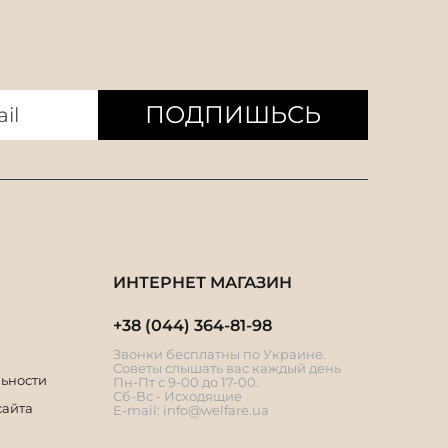
ПОДПИШЬСЬ
ИНТЕРНЕТ МАГАЗИН
+38 (044) 364-81-98
Звонки бесплатны по Украине.
Советы слышать вас каждый день
ьности
Пн-Пт с 9-00 до 17-00.
Сб-Вс - Исходящие
сайта
E-mail:
info@welfare.ua