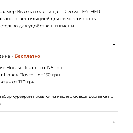
 размер Высота голенища — 2,5 см LEATHER —
елька с вентиляцией для свежести стопы
елька для удобства и гигиены
зина -
Бесплатно
е Новая Почта - от 175 грн
 Новая Почта - от 150 грн
та - от 170 грн
 – забор курьером посылки из нашего склада+доставка по
ы.