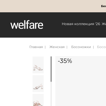
Бес
Новая коллекция '26
Ж
Главная
Женская
Босоножки
Босо
-35%