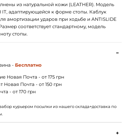
лнены из натуральной кожи (LEATHER). Модель
IT, адаптирующейся к форме стопы. Каблук
ля амортизации ударов при ходьбе и ANTISLIDE
азмер соответствует стандартному, модель
ноту стопы.
зина -
Бесплатно
е Новая Почта - от 175 грн
 Новая Почта - от 150 грн
та - от 170 грн
 – забор курьером посылки из нашего склада+доставка по
ы.