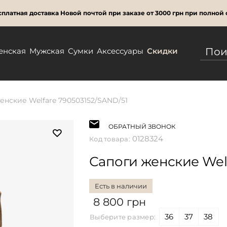
платная доставка Новой почтой при заказе от 3000 грн при полной 
енская
Мужская
Сумки
Аксессуары
Скидки
енские Welfare 790503152/SAND/51
ОБРАТНЫЙ ЗВОНОК
0128324
Код товара:
Сапоги женские Welf
Есть в наличии
8 800 грн
36
37
38
Выберите размер: