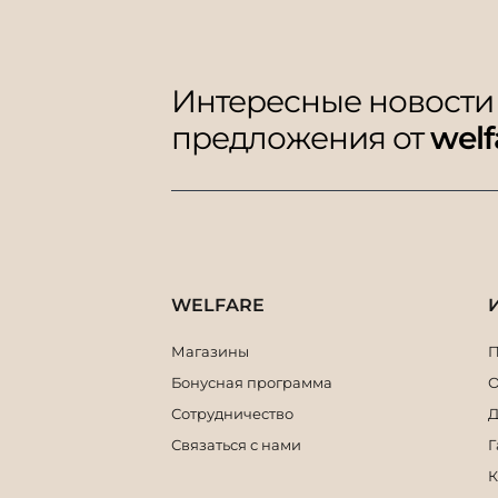
Интересные новости
предложения от
welf
WELFARE
Магазины
П
Бонусная программа
О
Сотрудничество
Д
Связаться с нами
Г
К