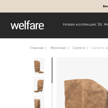
Бес
Новая коллекция '26
Ж
Главная
Женская
Сапоги
Сапоги ж