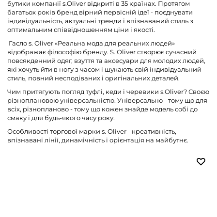
бутики компанії s.Oliver відкриті в 35 країнах. Протягом
багатьох років бренд вірний первісній ідеї - поєднувати
індивідуальність, актуальні тренди і впізнаваний стиль з
оптимальним співвідношенням ціни і якості.
Гасло s. Oliver «Реальна мода для реальних людей»
відображає філософію бренду. S. Oliver створює сучасний
повсякденний одяг, взуття та аксесуари для молодих людей,
які хочуть йти в ногу з часом і шукають свій індивідуальний
стиль, повний несподіваних і оригінальних деталей.
Чим притягують погляд туфлі, кеди і черевики s.Oliver? Своєю
різноплановою універсальністю. Універсально - тому що для
всіх, різнопланово - тому що кожен знайде модель собі до
смаку і для будь-якого часу року.
Особливості торгової марки s. Oliver - креативність,
впізнавані лінії, динамічність і орієнтація на майбутнє.
-60%