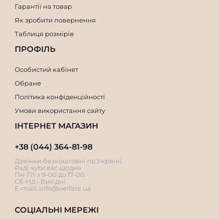
Гарантії на товар
Як зробити повернення
Таблиця розмірів
ПРОФІЛЬ
Особистий кабінет
Обране
Політика конфіденційності
Умови використання сайту
ІНТЕРНЕТ МАГАЗИН
+38 (044) 364-81-98
Дзвінки безкоштовні по Україні.
Раді чути вас щодня
Пн-Пт з 9-00 до 17-00.
Сб-Нд - Вихідні
E-mail:
info@welfare.ua
СОЦІАЛЬНІ МЕРЕЖІ