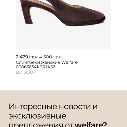
2 479 грн
4 500 грн
Слингбеки женские Welfare
600636341/BRN/52
Ц0131807
Интересные новости и
эксклюзивные
предложения от
welfare?