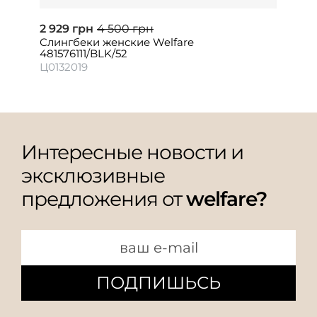
2 929 грн
4 500 грн
Слингбеки женские Welfare
481576111/BLK/52
Ц0132019
Интересные новости и
эксклюзивные
предложения от
welfare?
ПОДПИШЬСЬ