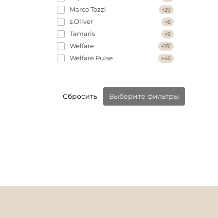
Marco Tozzi
+29
s.Oliver
+6
Tamaris
+9
Welfare
+151
Welfare Pulse
+46
Сбросить
Выберите фильтры