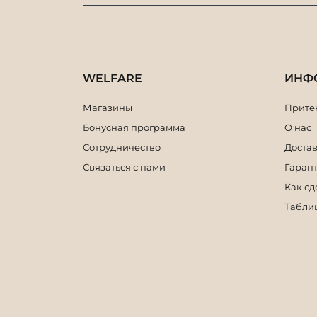
WELFARE
ИНФ
Магазины
Притен
Бонусная программа
О нас
Сотрудничество
Достав
Связаться с нами
Гарант
Как сд
Табли