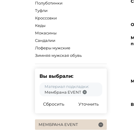
С
Полуботинки
Туфли
Кроссовки
О
Кеды
Мокасины
М
Сандалии
п
Лоферы мужские
Зимняя мужская обувь
Вы выбрали:
М
Материал подкладки:
Мембрана EVENT
Сбросить
Уточнить
В
МЕМБРАНА EVENT