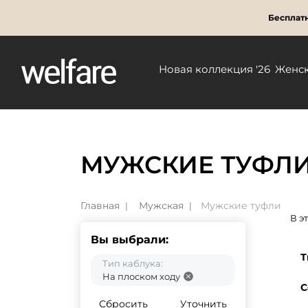
Бесплатн
Новая коллекция '26
Женс
МУЖСКИЕ ТУФЛИ
Главная
Мужская
Мужские туфли
В э
Вы выбрали:
Т
Тип каблука:
На плоском ходу
С
Сбросить
Уточнить