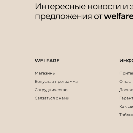
Интересные новости и
предложения от
welfar
WELFARE
ИНФ
Магазины
Притен
Бонусная программа
О нас
Сотрудничество
Достав
Связаться с нами
Гарант
Как сд
Табли