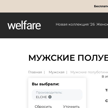
Бесплатн
Новая коллекция '26
Женс
МУЖСКИЕ ПОЛУБ
Главная
Мужская
Мужские полуботин
В э
Вы выбрали:
Т
Производитель:
ELCHE
С
Сбросить
Уточнить