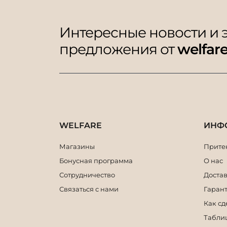
Интересные новости и
предложения от
welfar
WELFARE
ИНФ
Магазины
Притен
Бонусная программа
О нас
Сотрудничество
Достав
Связаться с нами
Гарант
Как сд
Табли