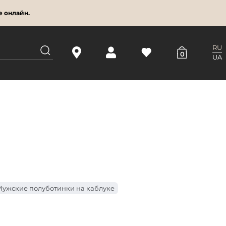
е онлайн.
RU
0
UA
ужские полуботинки на каблуке