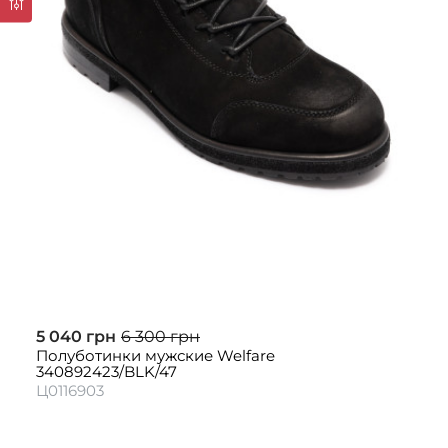
5 040 грн
6 300 грн
Полуботинки мужские Welfare
340892423/BLK/47
Ц0116903