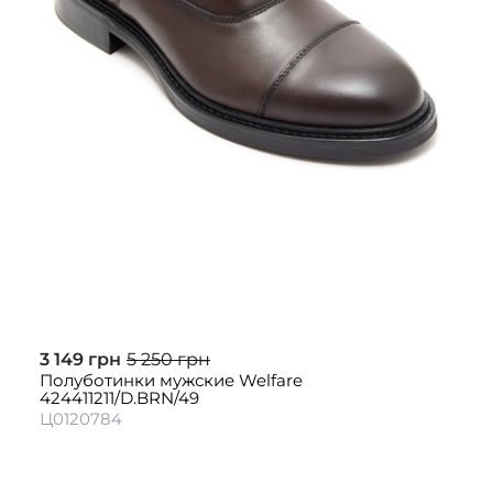
3 149 грн
5 250 грн
Полуботинки мужские Welfare
424411211/D.BRN/49
Ц0120784