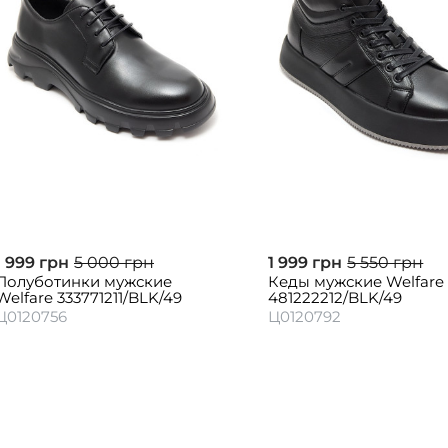
1 999 грн
5 000 грн
1 999 грн
5 550 грн
Полуботинки мужские
Кеды мужские Welfare 
Welfare 333771211/BLK/49
481222212/BLK/49
Ц0120756
Ц0120792