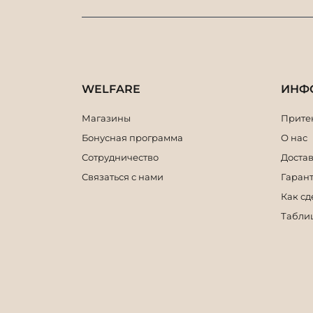
WELFARE
ИНФ
Магазины
Притен
Бонусная программа
О нас
Сотрудничество
Достав
Связаться с нами
Гарант
Как сд
Табли