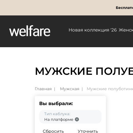
Бесплатн
Новая коллекция '26
Женс
МУЖСКИЕ ПОЛУ
Главная
Мужская
Мужские полуботин
Вы выбрали:
Тип каблука:
На платформе
Сбросить
Уточнить