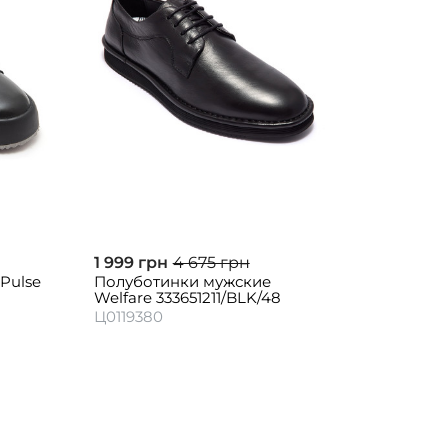
1 999 грн
4 675 грн
Pulse
Полуботинки мужские
Welfare 333651211/BLK/48
Ц0119380