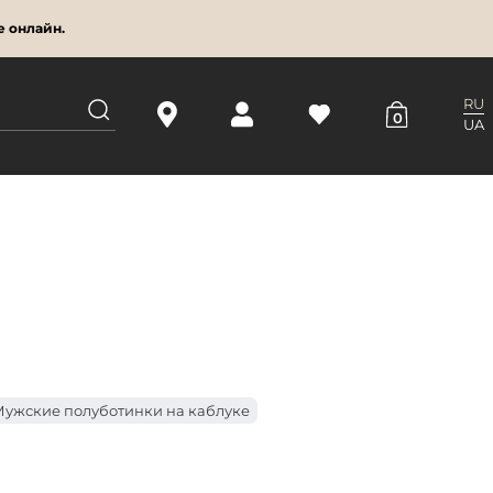
е онлайн.
RU
0
UA
ужские полуботинки на каблуке