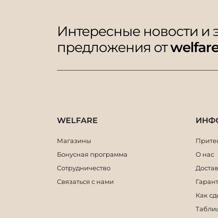
Интересные новости и
предложения от
welfar
WELFARE
ИНФ
Магазины
Притен
Бонусная программа
О нас
Сотрудничество
Достав
Связаться с нами
Гарант
Как сд
Табли