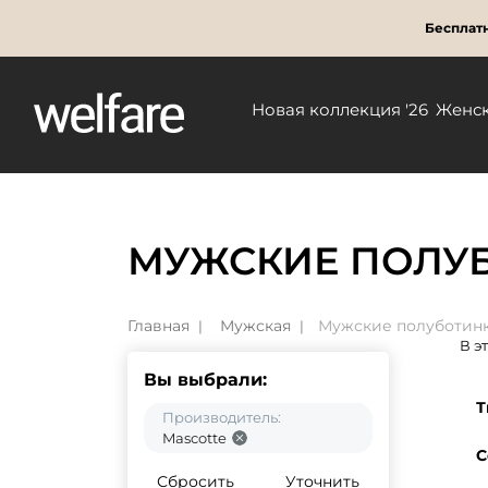
Бесплатн
Новая коллекция '26
Женс
МУЖСКИЕ ПОЛУБ
Главная
Мужская
Мужские полуботин
В э
Вы выбрали:
Т
Производитель:
Mascotte
С
Сбросить
Уточнить