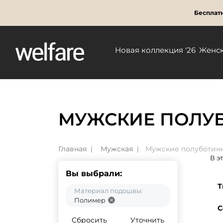
Бесплатн
Новая коллекция '26
Женс
МУЖСКИЕ ПОЛУ
Главная
Мужская
Мужские полуботин
В э
Вы выбрали:
Т
Материал подошвы:
Полимер
С
Сбросить
Уточнить