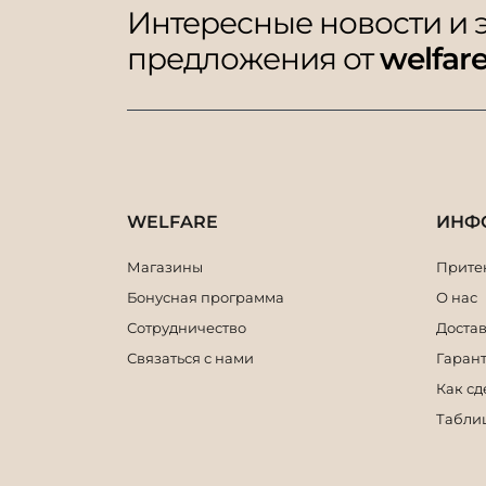
Интересные новости и
предложения от
welfar
WELFARE
ИНФ
Магазины
Притен
Бонусная программа
О нас
Сотрудничество
Достав
Связаться с нами
Гарант
Как сд
Табли