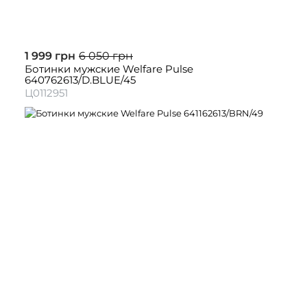
1 999 грн
6 050 грн
Ботинки мужские Welfare Pulse
640762613/D.BLUE/45
Ц0112951