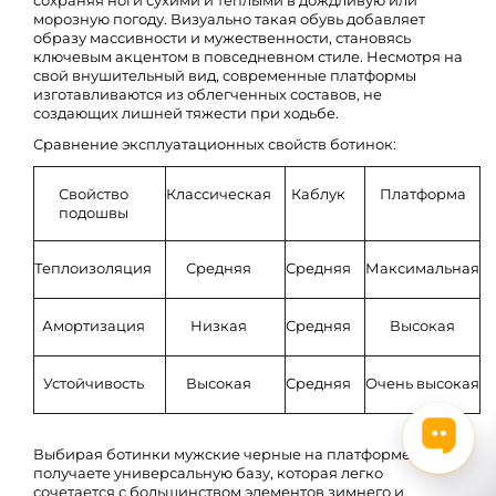
сохраняя ноги сухими и теплыми в дождливую или
морозную погоду. Визуально такая обувь добавляет
образу массивности и мужественности, становясь
ключевым акцентом в повседневном стиле. Несмотря на
свой внушительный вид, современные платформы
изготавливаются из облегченных составов, не
создающих лишней тяжести при ходьбе.
Сравнение эксплуатационных свойств ботинок:
Свойство
Классическая
Каблук
Платформа
подошвы
Теплоизоляция
Средняя
Средняя
Максимальная
Амортизация
Низкая
Средняя
Высокая
Устойчивость
Высокая
Средняя
Очень высокая
Выбирая ботинки мужские черные на платформе, вы
получаете универсальную базу, которая легко
сочетается с большинством элементов зимнего и