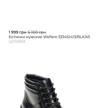
1 999 грн
6 100 грн
Ботинки мужские Welfare 333452413/BLK/45
Ц0112863