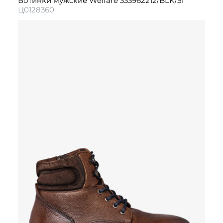
Ботинки мужские Welfare 333962212/BLK/51
Ц0128360