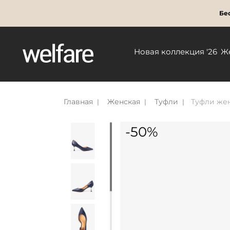
Бес
Новая коллекция '26
Ж
Главная
Женская
Туфли
Туфли жен
-50%