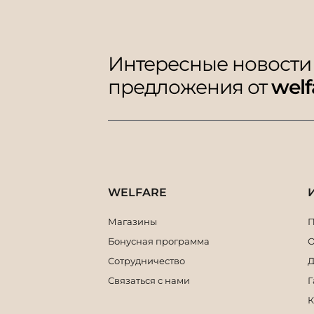
Интересные новости
предложения от
welf
WELFARE
Магазины
П
Бонусная программа
О
Сотрудничество
Д
Связаться с нами
Г
К