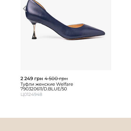
2 249 грн
4 500 грн
Туфли женские Welfare
790320611/D.BLUE/50
Ц0124948