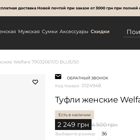
платная доставка Новой почтой при заказе от 3000 грн при полной 
енская
Мужская
Сумки
Аксессуары
Скидки
ские Welfare 790320611/D.BLUE/50
ОБРАТНЫЙ ЗВОНОК
0124948
Код товара:
Туфли женские Welfa
Есть в наличии
2 249 грн
4 500 грн
36
Выберите размер: