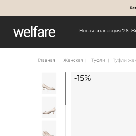
Бес
Новая коллекция '26
Ж
Главная
Женская
Туфли
Туфли жен
-15%