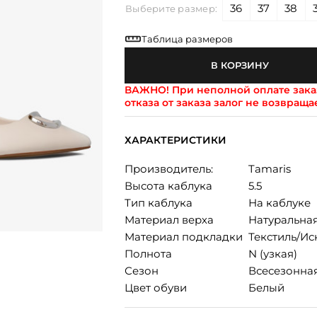
36
37
38
Выберите размер:
Таблица размеров
В КОРЗИНУ
ВАЖНО!
При неполной оплате заказ
отказа от заказа залог не возвраща
ХАРАКТЕРИСТИКИ
Производитель:
Tamaris
Высота каблука
5.5
Тип каблука
На каблуке
Материал верха
Натуральна
Материал подкладки
Текстиль/Ис
Полнота
N (узкая)
Сезон
Всесезонна
Цвет обуви
Белый