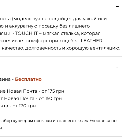
лнота (модель лучше подойдет для узкой или
ую и аккуратную посадку без лишнего
ями: • TOUCH IT – мягкая стелька, которая
спечивает комфорт при ходьбе. • LEATHER –
 качество, долговечность и хорошую вентиляцию.
зина -
Бесплатно
е Новая Почта - от 175 грн
 Новая Почта - от 150 грн
та - от 170 грн
 – забор курьером посылки из нашего склада+доставка по
ы.