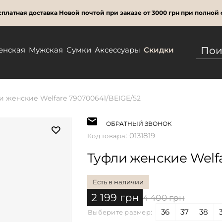
платная доставка Новой почтой при заказе от 3000 грн при полной 
енская
Мужская
Сумки
Аксессуары
Скидки
и женские Welfare 790700641/BEIGE/52
ОБРАТНЫЙ ЗВОНОК
0131819
Код товара:
Туфли женские Welfa
Есть в наличии
2 199 грн
4 400 грн
36
37
38
Выберите размер: