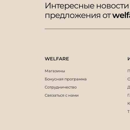
Интересные новости
предложения от
welf
WELFARE
Магазины
П
Бонусная программа
О
Сотрудничество
Д
Связаться с нами
Г
К
Т