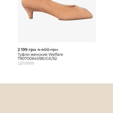
2 199 грн
4 400 грн
Туфли женские Welfare
790700641/BEIGE/52
Ц0131819