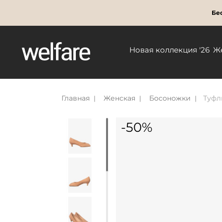
Бес
Новая коллекция '26
Ж
Главная
Женская
Босоножки
Туфл
-50%