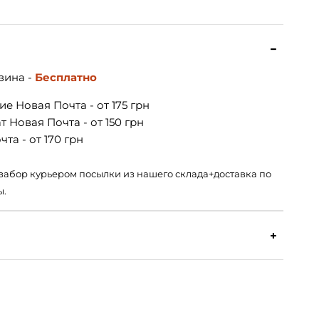
зина -
Бесплатно
е Новая Почта - от 175 грн
 Новая Почта - от 150 грн
та - от 170 грн
 – забор курьером посылки из нашего склада+доставка по
ы.