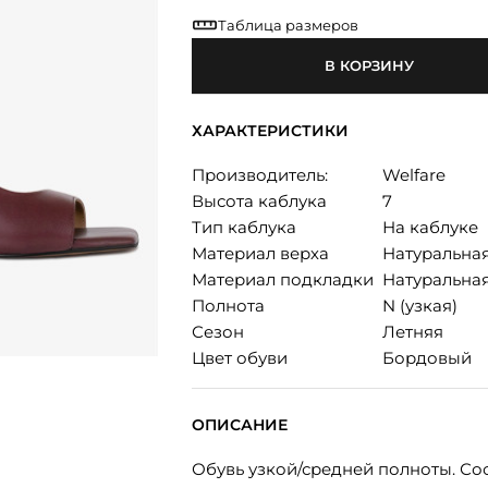
Таблица размеров
В КОРЗИНУ
ХАРАКТЕРИСТИКИ
Производитель:
Welfare
Высота каблука
7
Тип каблука
На каблуке
Материал верха
Натуральна
Материал подкладки
Натуральна
Полнота
N (узкая)
Сезон
Летняя
Цвет обуви
Бордовый
ОПИСАНИЕ
Обувь узкой/средней полноты. Соо