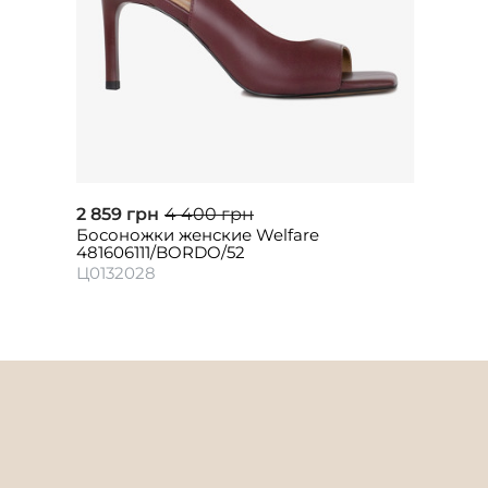
2 859 грн
4 400 грн
Босоножки женские Welfare
481606111/BORDO/52
Ц0132028