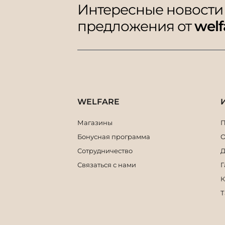
Интересные новости
предложения от
welf
WELFARE
Магазины
П
Бонусная программа
О
Сотрудничество
Д
Связаться с нами
Г
К
Т