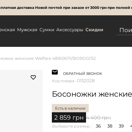
платная доставка Новой почтой при заказе от 3000 грн при полной 
енская
Мужская
Сумки
Аксессуары
Скидки
ножки женские Welfare 481606111/BORDO/52
ОБРАТНЫЙ ЗВОНОК
0132028
Код товара:
Босоножки женские 
Есть в наличии
2 859 грн
4 400 грн
36
38
39
Выберите размер: