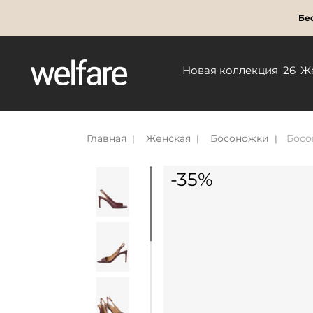
Бес
Новая коллекция '26
Ж
Главная
Женская
Босоножки
Босо
-35%