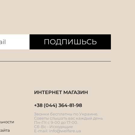
ПОДПИШЬСЬ
ИНТЕРНЕТ МАГАЗИН
+38 (044) 364-81-98
Звонки бесплатны по Украине.
Советы слышать вас каждый день
ьности
Пн-Пт с 9-00 до 17-00.
Сб-Вс - Исходящие
сайта
E-mail:
info@welfare.ua