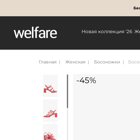
Бес
Новая коллекция '26
Ж
Главная
Женская
Босоножки
Босо
-45%