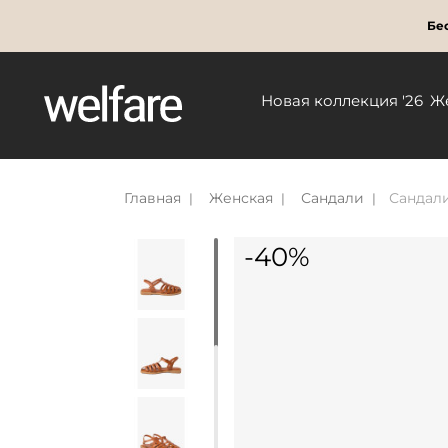
Бес
Новая коллекция '26
Ж
Главная
Женская
Сандали
Сандали
-40%