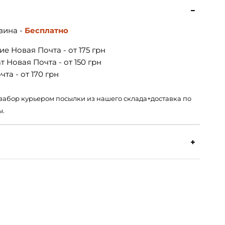
зина -
Бесплатно
е Новая Почта - от 175 грн
 Новая Почта - от 150 грн
та - от 170 грн
 – забор курьером посылки из нашего склада+доставка по
ы.