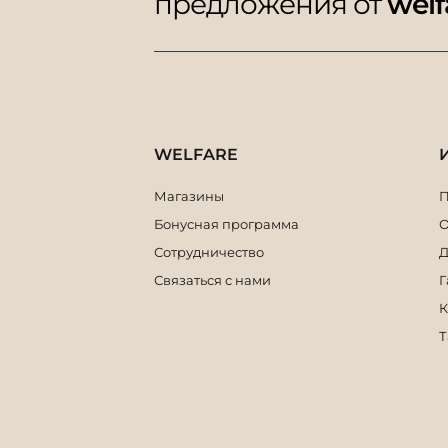
предложения от
welf
WELFARE
Магазины
П
Бонусная программа
О
Сотрудничество
Д
Связаться с нами
Г
К
Т