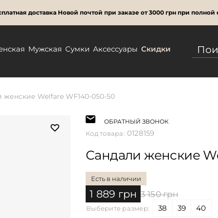
платная доставка Новой почтой при заказе от 3000 грн при полной 
енская
Мужская
Сумки
Аксессуары
Скидки
 женские Welfare WF140-050-50
ОБРАТНЫЙ ЗВОНОК
0128159
Код товара:
Сандали женские We
Есть в наличии
1 889 грн
3 150 грн
38
39
40
Выберите размер: