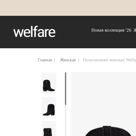
Новая коллекция '26
Главная
Женская
Полусапожки женские Welfa