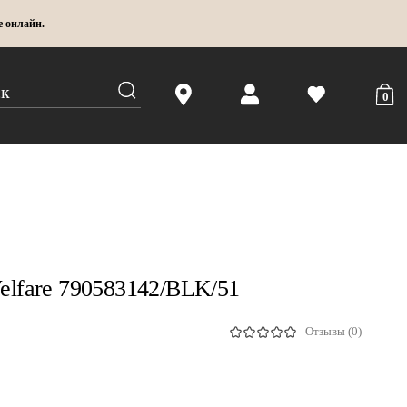
е онлайн.
0
lfare 790583142/BLK/51
Отзывы (0)