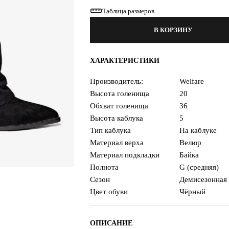
Таблица размеров
В КОРЗИНУ
ХАРАКТЕРИСТИКИ
Производитель:
Welfare
Высота голенища
20
Обхват голенища
36
Высота каблука
5
Тип каблука
На каблуке
Материал верха
Велюр
Материал подкладки
Байка
Полнота
G (средняя)
Сезон
Демисезонная
Цвет обуви
Чёрный
ОПИСАНИЕ