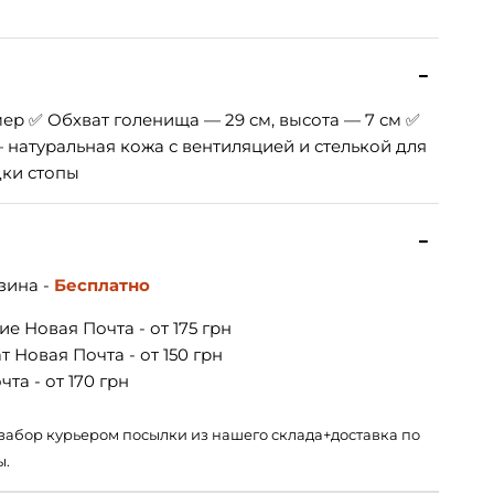
ер ✅ Обхват голенища — 29 см, высота — 7 см ✅
натуральная кожа с вентиляцией и стелькой для
ки стопы
зина -
Бесплатно
е Новая Почта - от 175 грн
 Новая Почта - от 150 грн
та - от 170 грн
 – забор курьером посылки из нашего склада+доставка по
ы.