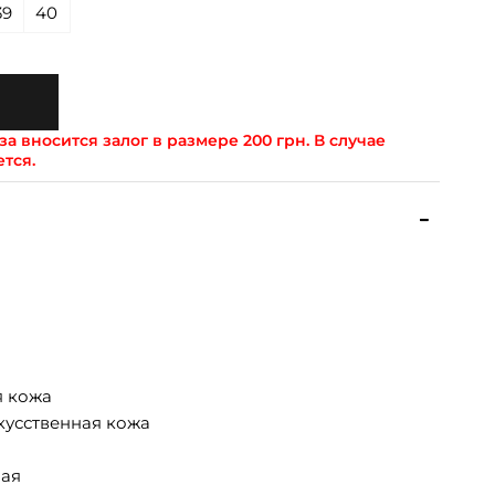
39
40
а вносится залог в размере 200 грн. В случае
ется.
я кожа
кусственная кожа
ая