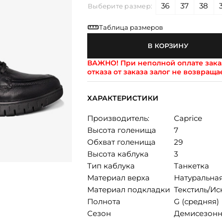
36
37
38
Выберите размер:
Таблица размеров
В КОРЗИНУ
ВАЖНО!
При неполной оплате заказ
отказа от заказа залог не возвраща
ХАРАКТЕРИСТИКИ
Производитель:
Caprice
Высота голенища
7
Обхват голенища
29
Высота каблука
3
Тип каблука
Танкетка
Материал верха
Натуральна
Материал подкладки
Текстиль/Ис
Полнота
G (средняя)
Сезон
Демисезонн