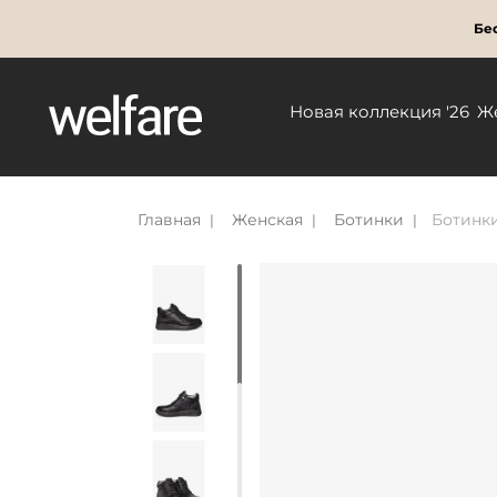
Бес
Новая коллекция '26
Ж
Главная
Женская
Ботинки
Ботинки