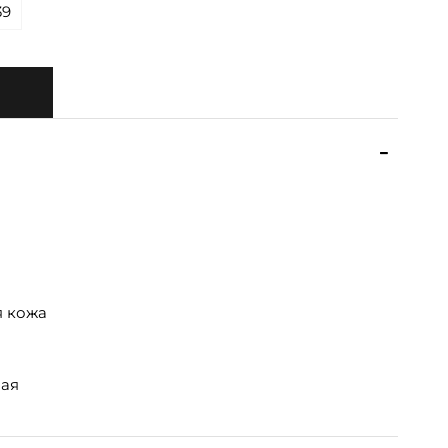
39
я кожа
ая