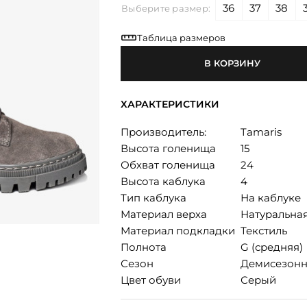
36
37
38
Выберите размер:
Таблица размеров
В КОРЗИНУ
ХАРАКТЕРИСТИКИ
Производитель:
Tamaris
Высота голенища
15
Обхват голенища
24
Высота каблука
4
Тип каблука
На каблуке
Материал верха
Натуральна
Материал подкладки
Текстиль
Полнота
G (средняя)
Сезон
Демисезонн
Цвет обуви
Серый