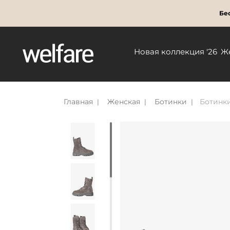
Бес
Новая коллекция '26
Ж
Главная
Женская
Ботинки
Ботинки