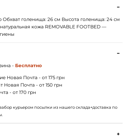
 Обхват голенища: 26 см Высота голенища: 24 см
 — натуральная кожа REMOVABLE FOOTBED —
игиены
зина -
Бесплатно
е Новая Почта - от 175 грн
 Новая Почта - от 150 грн
та - от 170 грн
 – забор курьером посылки из нашего склада+доставка по
ы.