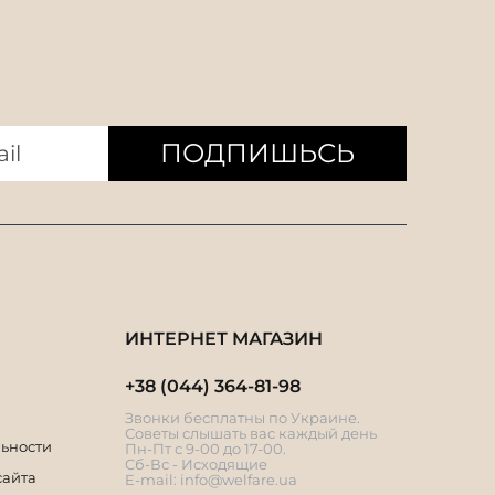
ПОДПИШЬСЬ
ИНТЕРНЕТ МАГАЗИН
+38 (044) 364-81-98
Звонки бесплатны по Украине.
Советы слышать вас каждый день
ьности
Пн-Пт с 9-00 до 17-00.
Сб-Вс - Исходящие
сайта
E-mail:
info@welfare.ua