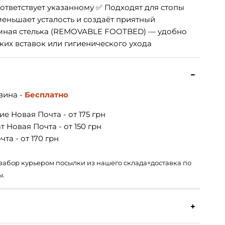
ответствует указанному ✅ Подходят для стопы
еньшает усталость и создаёт приятный
ёмная стелька (REMOVABLE FOOTBED) — удобно
их вставок или гигиенического ухода
зина -
Бесплатно
е Новая Почта - от 175 грн
 Новая Почта - от 150 грн
та - от 170 грн
 – забор курьером посылки из нашего склада+доставка по
ы.