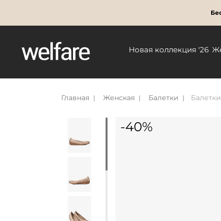
Бес
Новая коллекция '26
Ж
Главная
Женская
Балетки
Балетки
-40%