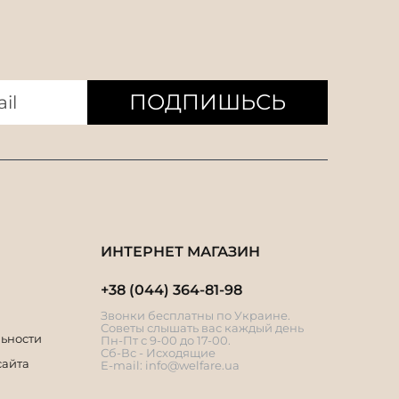
ПОДПИШЬСЬ
ИНТЕРНЕТ МАГАЗИН
+38 (044) 364-81-98
Звонки бесплатны по Украине.
Советы слышать вас каждый день
ьности
Пн-Пт с 9-00 до 17-00.
Сб-Вс - Исходящие
сайта
E-mail:
info@welfare.ua