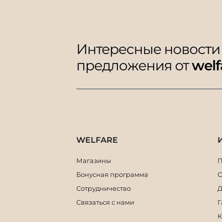
Интересные новости
предложения от
welf
WELFARE
Магазины
П
Бонусная программа
О
Сотрудничество
Д
Связаться с нами
Г
К