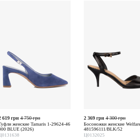
2 619 грн
4 750 грн
2 369 грн
4 300 грн
Туфли женские Tamaris 1-29624-46
Босоножки женские Welfar
800 BLUE (2026)
481596111/BLK/52
Ц0131638
Ц0132025