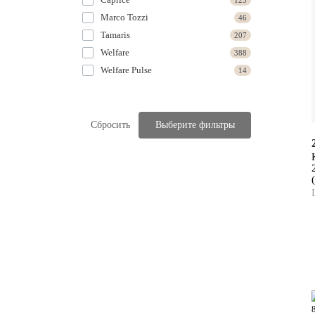
125
Marco Tozzi
46
Tamaris
207
Welfare
388
Welfare Pulse
14
Сбросить
Выберите фильтры