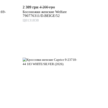
2 309 грн
4 200 грн
169-
Босоножки женские Welfare
790776311/D.BEIGE/52
Ц0131838