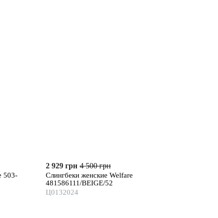
2 929 грн
4 500 грн
e 503-
Слингбеки женские Welfare
481586111/BEIGE/52
Ц0132024