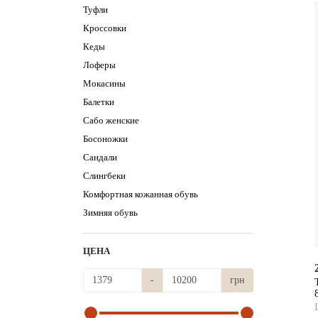
Туфли
Кроссовки
Кеды
Лоферы
Мокасины
Балетки
Сабо женские
Босоножки
Сандали
Слингбеки
Комфортная кожанная обувь
Зимняя обувь
ЦЕНА
-
грн