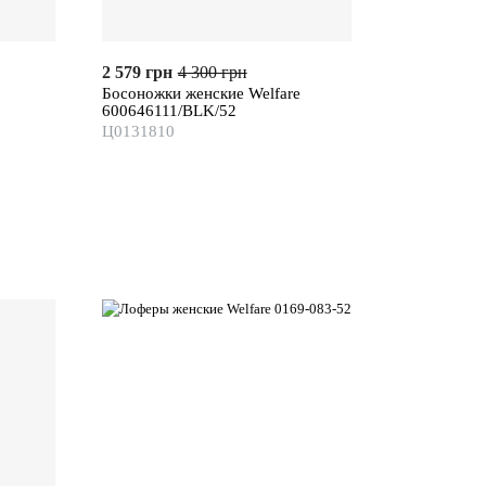
2 579 грн
4 300 грн
Босоножки женские Welfare
600646111/BLK/52
Ц0131810