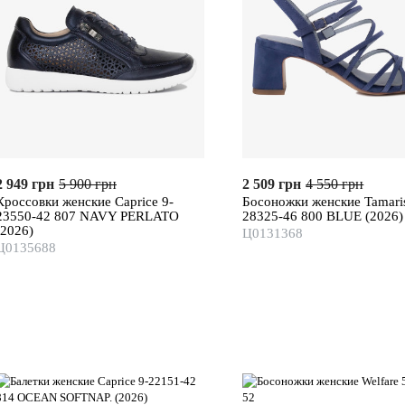
2 949 грн
5 900 грн
2 509 грн
4 550 грн
Кроссовки женские Caprice 9-
Босоножки женские Tamaris
23550-42 807 NAVY PERLATO
28325-46 800 BLUE (2026)
(2026)
Ц0131368
Ц0135688