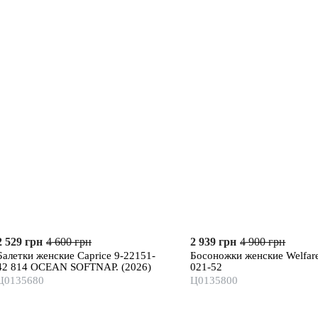
2 529 грн
4 600 грн
2 939 грн
4 900 грн
Балетки женские Caprice 9-22151-
Босоножки женские Welfar
42 814 OCEAN SOFTNAP. (2026)
021-52
Ц0135680
Ц0135800