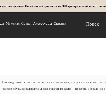
сплатная доставка Новой почтой при заказе от 3000 грн при полной оплате онла
кая
Мужская
Сумки
Аксессуары
Скидки
Каждый день имеет свое настроение, темп и направление, а встречи и планы часто меняю
женскую обувь, позволяющую уверенно шагать по жизни — на работе, в городе или в