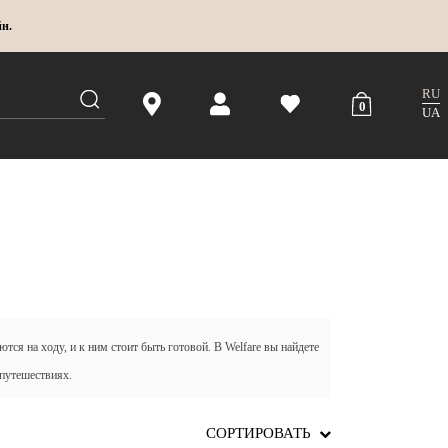
йн.
RU
0
UA
тся на ходу, и к ним стоит быть готовой. В Welfare вы найдете
 путешествиях.
СОРТИРОВАТЬ