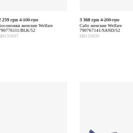
2 259 грн
4 100 грн
3 360 грн
4 200 грн
Босоножки женские Welfare
Сабо женские Welfare
790776111/BLK/52
790767141/SAND/52
Ц0131837
Ц0131835