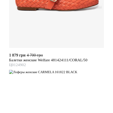
1 879 грн
4 700 грн
Балетки женские Welfare 481424111/CORAL/50
Ц0124902