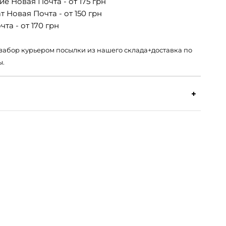
е Новая Почта - от 175 грн
 Новая Почта - от 150 грн
та - от 170 грн
 – забор курьером посылки из нашего склада+доставка по
ы.