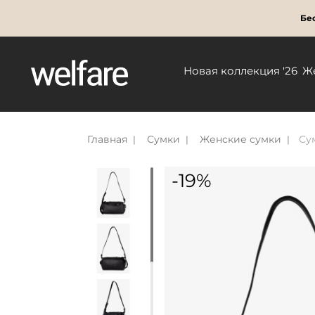
Бес
Новая коллекция '26
Ж
Главная
Сумки
Женские сумки
Су
-19%