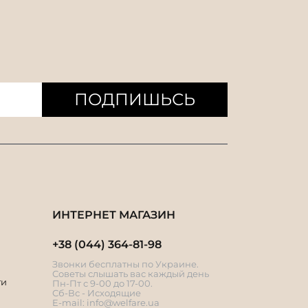
ПОДПИШЬСЬ
ИНТЕРНЕТ МАГАЗИН
+38 (044) 364-81-98
Звонки бесплатны по Украине.
Советы слышать вас каждый день
ти
Пн-Пт с 9-00 до 17-00.
Сб-Вс - Исходящие
E-mail:
info@welfare.ua