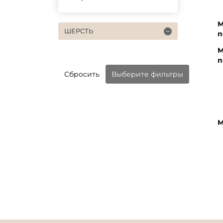
М
ШЕРСТЬ
п
М
п
Сбросить
Выберите фильтры
М