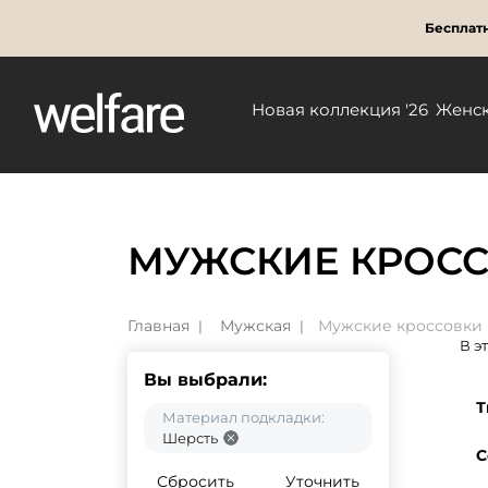
Бесплатн
Новая коллекция '26
Женс
МУЖСКИЕ КРОСС
Главная
Мужская
Мужские кроссовки
В э
Вы выбрали:
Т
Материал подкладки:
Шерсть
С
Сбросить
Уточнить