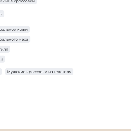
имние кроссовки
ны
уральной кожи
рального меха
тиля
ки
Мужские кроссовки из текстиля