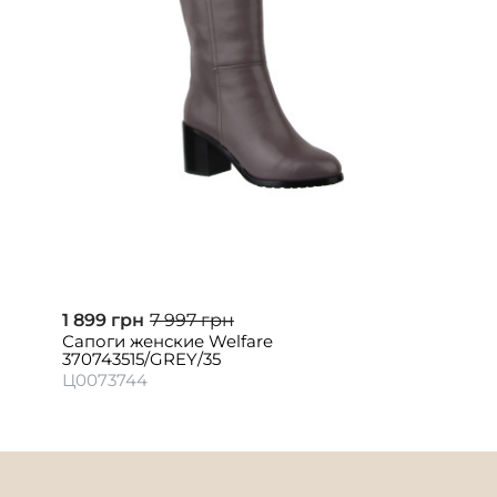
1 899 грн
7 997 грн
Сапоги женские Welfare
370743515/GREY/35
Ц0073744