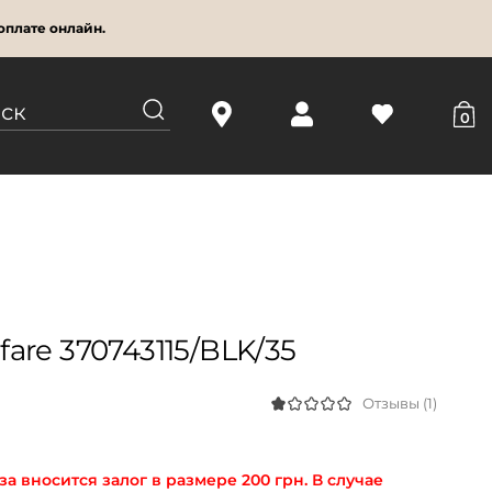
оплате онлайн.
0
are 370743115/BLK/35
Отзывы (1)
а вносится залог в размере 200 грн. В случае