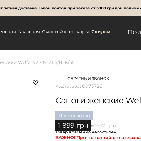
платная доставка Новой почтой при заказе от 3000 грн при полной 
енская
Мужская
Сумки
Аксессуары
Скидки
енские Welfare 370743115/BLK/35
ОБРАТНЫЙ ЗВОНОК
0073726
Код товара:
Сапоги женские Welf
Нет в наличии
1 899 грн
6 997 грн
Товар временно недоступен
ВАЖНО!
При неполной оплате заказ