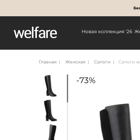
Бес
Новая коллекция '26
Ж
Главная
Женская
Сапоги
Сапоги ж
-73%