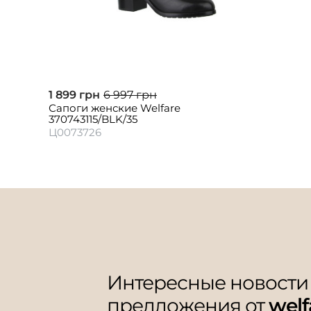
1 899 грн
6 997 грн
Сапоги женские Welfare
370743115/BLK/35
Ц0073726
Интересные новости
предложения от
welf