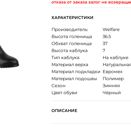
отказа от заказа залог не возвраща
ХАРАКТЕРИСТИКИ
Производитель:
Welfare
Высота голенища
36.5
Обхват голенища
37
Высота каблука
7
Тип каблука
На каблуке
Материал верха
Натуральна
Материал подкладки
Евромех
Материал подошвы
Полимер
Сезон
Зимняя
Цвет обуви
Чёрный
ОПИСАНИЕ