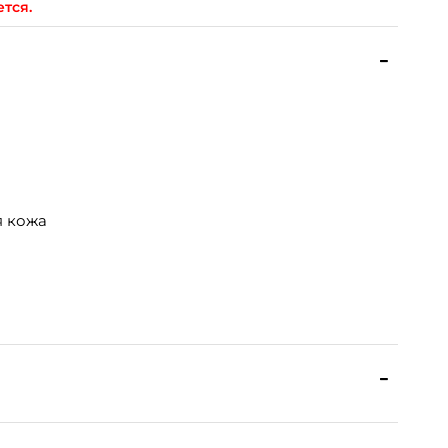
ется.
я кожа