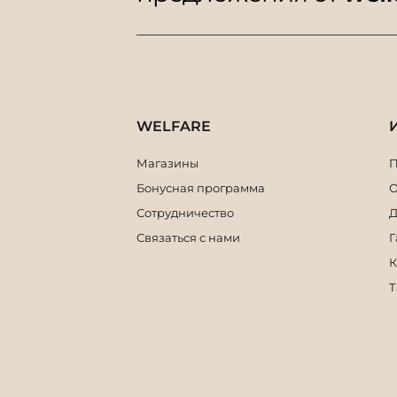
WELFARE
Магазины
П
Бонусная программа
О
Сотрудничество
Д
Связаться с нами
Г
К
Т