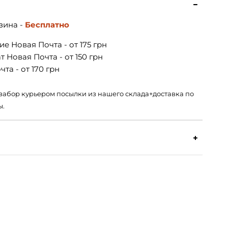
зина -
Бесплатно
е Новая Почта - от 175 грн
 Новая Почта - от 150 грн
та - от 170 грн
 – забор курьером посылки из нашего склада+доставка по
ы.