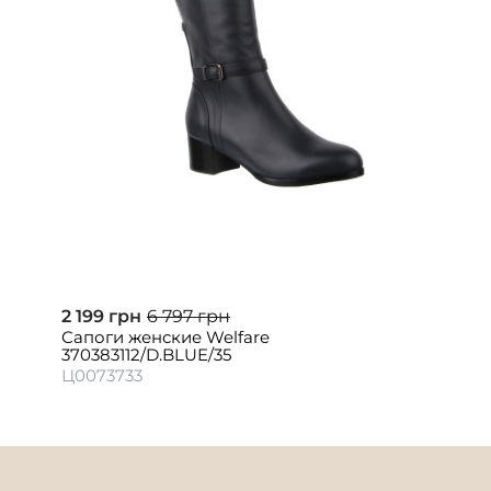
2 199 грн
6 797 грн
Сапоги женские Welfare
370383112/D.BLUE/35
Ц0073733