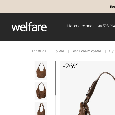
Бес
Новая коллекция '26
Ж
Главная
Сумки
Женские сумки
Су
-26%