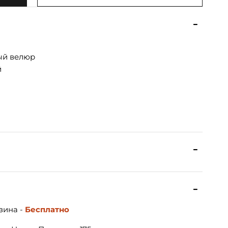
ый велюр
й
зина -
Бесплатно