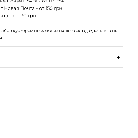
е Новая Почта - от 175 грн
 Новая Почта - от 150 грн
та - от 170 грн
 – забор курьером посылки из нашего склада+доставка по
ы.