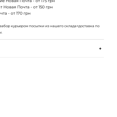
е Новая Почта - от 175 грн
 Новая Почта - от 150 грн
та - от 170 грн
 – забор курьером посылки из нашего склада+доставка по
ы.