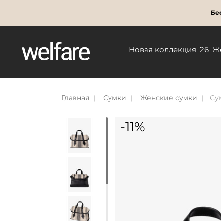
Бес
Новая коллекция '26
Ж
Главная
Сумки
Женские сумки
Су
-11%