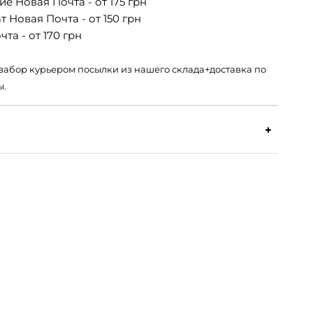
е Новая Почта - от 175 грн
 Новая Почта - от 150 грн
та - от 170 грн
 – забор курьером посылки из нашего склада+доставка по
ы.