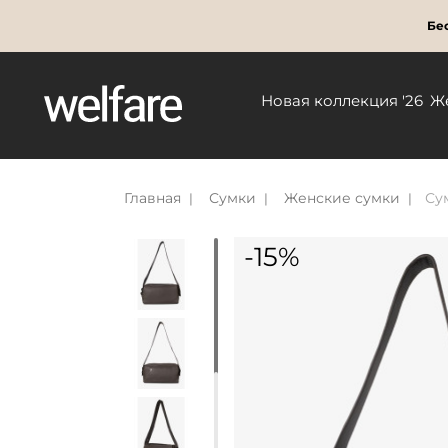
Бес
Новая коллекция '26
Ж
Главная
Сумки
Женские сумки
Су
-15%