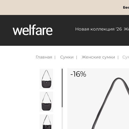
Бес
Новая коллекция '26
Ж
Главная
Сумки
Женские сумки
Су
-16%