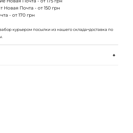
е Новая Почта - от 175 грн
 Новая Почта - от 150 грн
та - от 170 грн
 – забор курьером посылки из нашего склада+доставка по
ы.