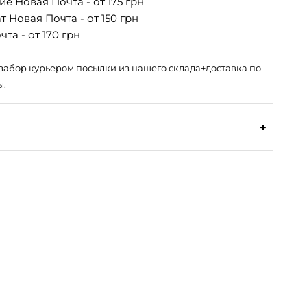
е Новая Почта - от 175 грн
 Новая Почта - от 150 грн
та - от 170 грн
 – забор курьером посылки из нашего склада+доставка по
ы.