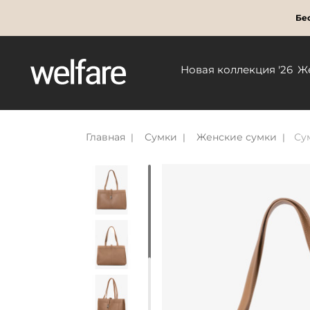
Бес
Новая коллекция '26
Ж
Главная
Сумки
Женские сумки
Су