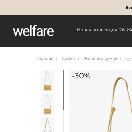
Бес
Новая коллекция '26
Ж
Главная
Сумки
Женские сумки
Су
-30%