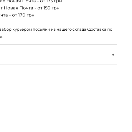
е Новая Почта - от 175 грн
 Новая Почта - от 150 грн
та - от 170 грн
 – забор курьером посылки из нашего склада+доставка по
ы.