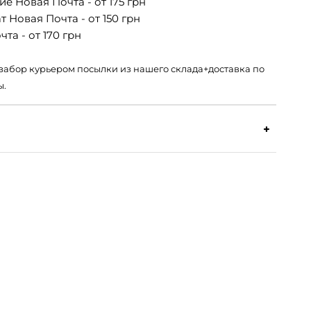
е Новая Почта - от 175 грн
 Новая Почта - от 150 грн
та - от 170 грн
 – забор курьером посылки из нашего склада+доставка по
ы.