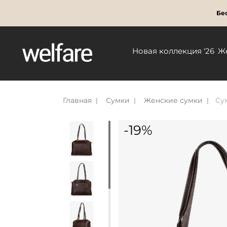
Бес
Новая коллекция '26
Ж
Главная
Сумки
Женские сумки
Су
-19%