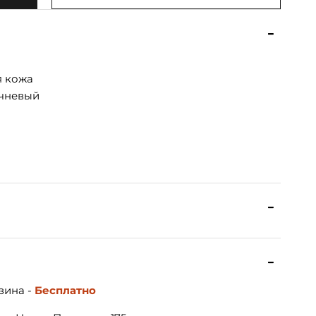
я кожа
чневый
зина -
Бесплатно