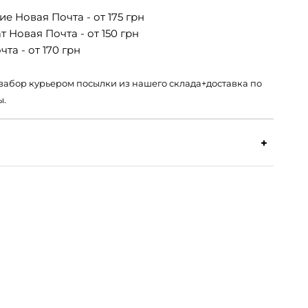
е Новая Почта - от 175 грн
 Новая Почта - от 150 грн
та - от 170 грн
 – забор курьером посылки из нашего склада+доставка по
ы.