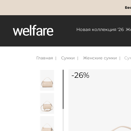
Бес
Новая коллекция '26
Ж
Главная
Сумки
Женские сумки
Су
-26%