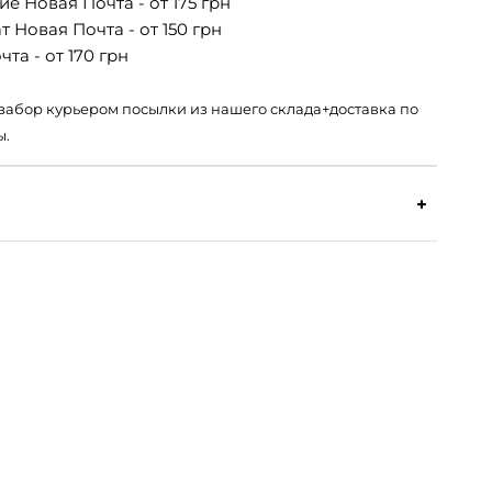
е Новая Почта - от 175 грн
 Новая Почта - от 150 грн
та - от 170 грн
 – забор курьером посылки из нашего склада+доставка по
ы.