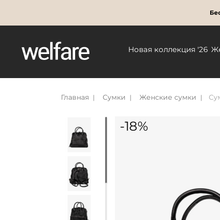
Бес
Новая коллекция '26
Ж
Главная
Сумки
Женские сумки
Су
-18%