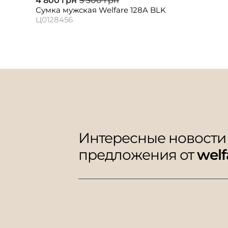
4 800 грн
5 300 грн
Сумка мужская Welfare 128A BLK
Ц0128456
Интересные новости
предложения от
welf