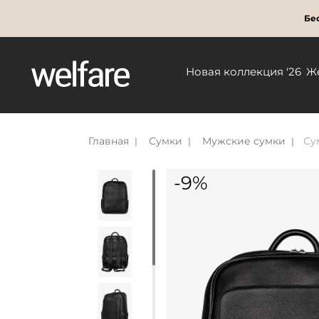
Бес
Новая коллекция '26
Ж
Главная
Сумки
Мужские сумки
Су
-9%