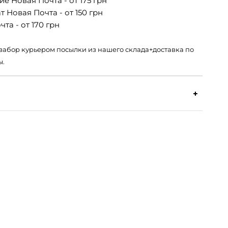
е Новая Почта - от 175 грн
 Новая Почта - от 150 грн
та - от 170 грн
 – забор курьером посылки из нашего склада+доставка по
ы.