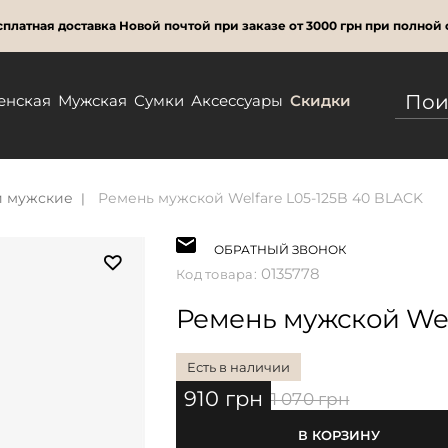
платная доставка Новой почтой при заказе от 3000 грн при полной 
енская
Мужская
Сумки
Аксессуары
Скидки
 мужские
Ремень мужской Welfare L05-125B 40 BLACK
ОБРАТНЫЙ ЗВОНОК
0135778
Код товара:
Ремень мужской Wel
Есть в наличии
910 грн
1 070 грн
В КОРЗИНУ