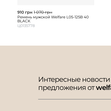
910 грн
1 070 грн
Ремень мужской Welfare L05-125B 40
BLACK
Ц0135778
Интересные новости
предложения от
welf